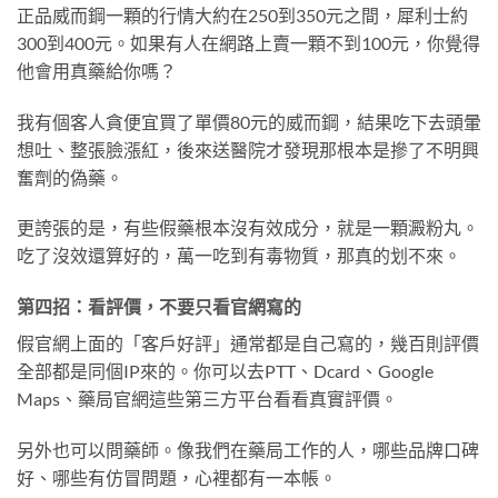
正品威而鋼一顆的行情大約在250到350元之間，犀利士約
300到400元。如果有人在網路上賣一顆不到100元，你覺得
他會用真藥給你嗎？
我有個客人貪便宜買了單價80元的威而鋼，結果吃下去頭暈
想吐、整張臉漲紅，後來送醫院才發現那根本是摻了不明興
奮劑的偽藥。
更誇張的是，有些假藥根本沒有效成分，就是一顆澱粉丸。
吃了沒效還算好的，萬一吃到有毒物質，那真的划不來。
第四招：看評價，不要只看官網寫的
假官網上面的「客戶好評」通常都是自己寫的，幾百則評價
全部都是同個IP來的。你可以去PTT、Dcard、Google
Maps、藥局官網這些第三方平台看看真實評價。
另外也可以問藥師。像我們在藥局工作的人，哪些品牌口碑
好、哪些有仿冒問題，心裡都有一本帳。