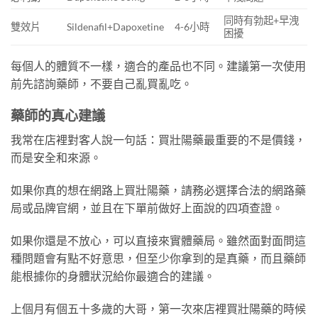
同時有勃起+早洩
雙效片
Sildenafil+Dapoxetine
4-6小時
困擾
每個人的體質不一樣，適合的產品也不同。建議第一次使用
前先諮詢藥師，不要自己亂買亂吃。
藥師的真心建議
我常在店裡對客人說一句話：買壯陽藥最重要的不是價錢，
而是安全和來源。
如果你真的想在網路上買壯陽藥，請務必選擇合法的網路藥
局或品牌官網，並且在下單前做好上面說的四項查證。
如果你還是不放心，可以直接來實體藥局。雖然面對面問這
種問題會有點不好意思，但至少你拿到的是真藥，而且藥師
能根據你的身體狀況給你最適合的建議。
上個月有個五十多歲的大哥，第一次來店裡買壯陽藥的時候