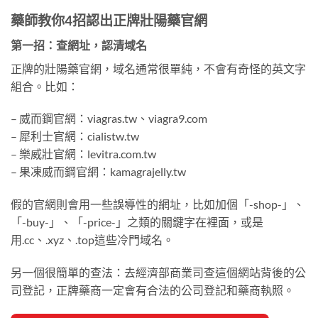
藥師教你4招認出正牌壯陽藥官網
第一招：查網址，認清域名
正牌的壯陽藥官網，域名通常很單純，不會有奇怪的英文字
組合。比如：
– 威而鋼官網：viagras.tw、viagra9.com
– 犀利士官網：cialistw.tw
– 樂威壯官網：levitra.com.tw
– 果凍威而鋼官網：kamagrajelly.tw
假的官網則會用一些誤導性的網址，比如加個「-shop-」、
「-buy-」、「-price-」之類的關鍵字在裡面，或是
用.cc、.xyz、.top這些冷門域名。
另一個很簡單的查法：去經濟部商業司查這個網站背後的公
司登記，正牌藥商一定會有合法的公司登記和藥商執照。