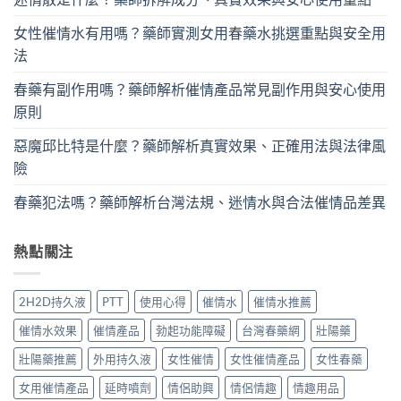
女性催情水有用嗎？藥師實測女用春藥水挑選重點與安全用
法
春藥有副作用嗎？藥師解析催情產品常見副作用與安心使用
原則
惡魔邱比特是什麼？藥師解析真實效果、正確用法與法律風
險
春藥犯法嗎？藥師解析台灣法規、迷情水與合法催情品差異
熱點關注
2H2D持久液
PTT
使用心得
催情水
催情水推薦
催情水效果
催情產品
勃起功能障礙
台灣春藥網
壯陽藥
壯陽藥推薦
外用持久液
女性催情
女性催情產品
女性春藥
女用催情產品
延時噴劑
情侶助興
情侶情趣
情趣用品