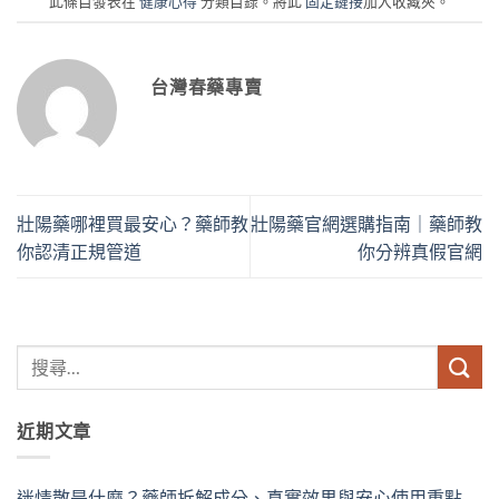
此條目發表在
健康心得
分類目錄。將此
固定鏈接
加入收藏夾。
台灣春藥專賣
壯陽藥哪裡買最安心？藥師教
壯陽藥官網選購指南｜藥師教
你認清正規管道
你分辨真假官網
近期文章
迷情散是什麼？藥師拆解成分、真實效果與安心使用重點