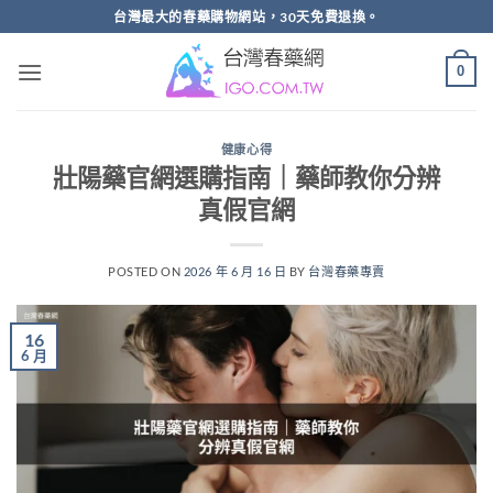
跳
台灣最大的春藥購物網站，30天免費退換。
轉
至
0
內
容
健康心得
壯陽藥官網選購指南｜藥師教你分辨
真假官網
POSTED ON
2026 年 6 月 16 日
BY
台灣春藥專賣
16
6 月