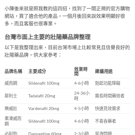
小陳後來就是照我教的這四招，找到了一間正規的官方購物
網站，買了適合他的產品，一個月後回來說效果明顯好很
多，而且客服也很專業。
台灣市面上主要的壯陽藥品牌整理
以下是我整理出來、目前台灣市場上比較常見且信譽良好的
壯陽藥品牌，供大家參考：
效果時
品牌名稱
主要成分
建議用途
間
威而鋼
Sildenafil 100mg
4-6小時
勃起功能障礙
24-36小
犀利士
Tadalafil 20mg
需長時間藥效者
時
樂威壯
Vardenafil 20mg
4-5小時
快速見效需求
果凍威而
Sildenafil 100mg
4-6小時
不喜吞藥者
鋼
必利勁
Dapoxetine 60mg
2-3小時
早洩問題