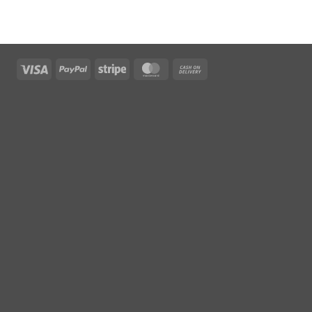
Visa
PayPal
Stripe
MasterCard
Cash
On
Delivery