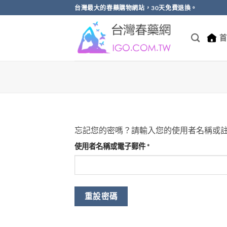
跳
台灣最大的春藥購物網站，30天免費退換。
轉
至
首
內
容
忘記您的密嗎？請輸入您的使用者名稱或
必
使用者名稱或電子郵件
*
填
重設密碼