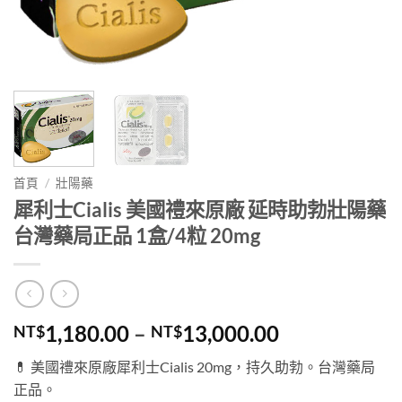
首頁
/
壯陽藥
犀利士Cialis 美國禮來原廠 延時助勃壯陽藥
台灣藥局正品 1盒/4粒 20mg
價
1,180.00
–
13,000.00
NT$
NT$
格
💊 美國禮來原廠犀利士Cialis 20mg，持久助勃。台灣藥局
範
正品。
圍：