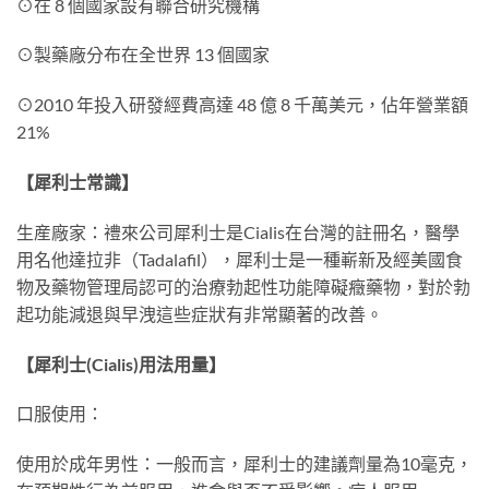
⊙在 8 個國家設有聯合研究機構
⊙製藥廠分布在全世界 13 個國家
⊙2010 年投入研發經費高達 48 億 8 千萬美元，佔年營業額
21%
【犀利士常識】
生産廠家：禮來公司犀利士是Cialis在台灣的註冊名，醫學
用名他達拉非（Tadalafil），犀利士是一種嶄新及經美國食
物及藥物管理局認可的治療勃起性功能障礙癥藥物，對於勃
起功能減退與早洩這些症狀有非常顯著的改善。
【犀利士(Cialis)用法用量】
口服使用：
使用於成年男性：一般而言，犀利士的建議劑量為10毫克，