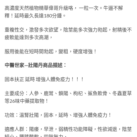
高濃度天然植物精華偉哥升級咯， 一粒一次。牛逼不解
釋！延時最久長達180分鍾。
重複性交，激發多次欲望，陰莖能多次強力勃起，射精後不
疲軟能達到多次高潮，
服用後能在短時間勃起，變粗，硬度增強！
中醫世家—壯陽丹商品描述：
固本扶正 延時 增強人體免疫力！！！
主要成分：人參、鹿茸、鎖陽、枸杞、鯊魚軟骨、冬蟲夏草
等26味中藥提取物！
功效：溫腎壯陽，固本，延時、增強人體免疫力！
適應人群：陽痿，早泄，弱精性功能障礙，性欲減退，陰莖
短小、腰膝酸軟、四肢無力、