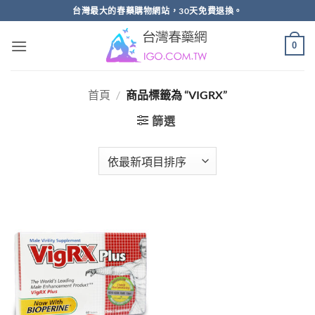
跳
台灣最大的春藥購物網站，30天免費退換。
轉
至
0
內
容
首頁
/
商品標籤為 “VIGRX”
篩選