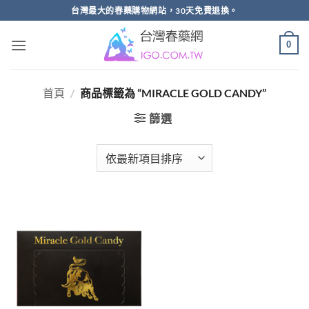
跳
台灣最大的春藥購物網站，30天免費退換。
轉
至
0
內
容
首頁
/
商品標籤為 “MIRACLE GOLD CANDY”
篩選