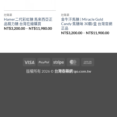
壯陽藥
壯陽藥
Hamer二代彩虹糖 馬來西亞正
金牛汗馬糖 | Miracle Gold
品精力糖 台灣在線購買
Candy 焦糖味 30顆/盒 台灣官網
正品
價
NT$
3,200.00
–
NT$
11,980.00
格
價
NT$
3,200.00
–
NT$
11,900.00
範
格
圍：
範
NT$3,200.00
圍：
到
NT$3
NT$11,980.00
到
NT$1
Visa
PayPal
Stripe
MasterCard
Cash
On
版權所有 2026 ©
台灣春藥網 igo.com.tw
Delivery