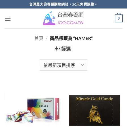
跳
台灣最大的春藥購物網站，30天免費退換。
轉
至
0
內
容
首頁
/
商品標籤為 “HAMER”
篩選