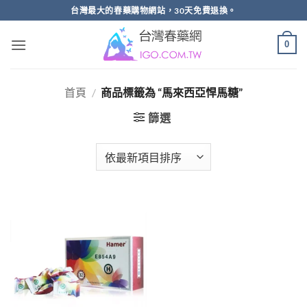
跳
台灣最大的春藥購物網站，30天免費退換。
轉
至
0
內
容
首頁
/
商品標籤為 “馬來西亞悍馬糖”
篩選