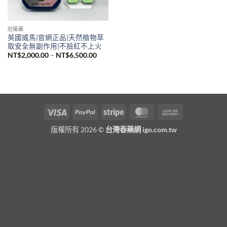
壯陽藥
英國威馬|官網正品|天然植物萃
取安全無副作用|不臉紅不上火
價
NT$
2,000.00
–
NT$
6,500.00
格
範
圍：
NT$2,000.00
到
NT$6,500.00
Visa
PayPal
Stripe
MasterCard
Cash
On
版權所有 2026 ©
台灣春藥網 igo.com.tw
Delivery