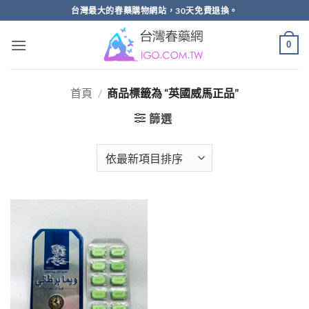
跳
台灣最大的春藥購物網站，30天免費退換。
轉
至
0
內
容
首頁
/
商品標籤為 “英國威馬正品”
篩選