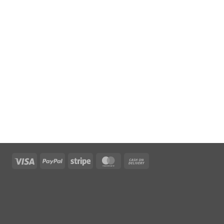
Visa
PayPal
Stripe
MasterCard
Cash
On
Delivery