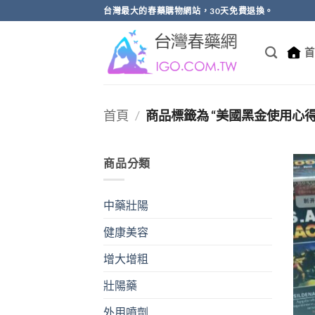
跳
台灣最大的春藥購物網站，30天免費退換。
轉
至
首
內
容
首頁
/
商品標籤為 “美國黑金使用心得
商品分類
中藥壯陽
健康美容
增大增粗
壯陽藥
外用噴劑