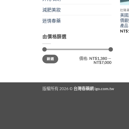
減肥美妝
壯陽
美國黑
價最
迷情春藥
產品
NT$
由價格篩選
最
最
價格:
NT$1,380
—
篩選
低
高
NT$7,000
價
價
格
格
版權所有 2026 ©
台灣春藥網 igo.com.tw