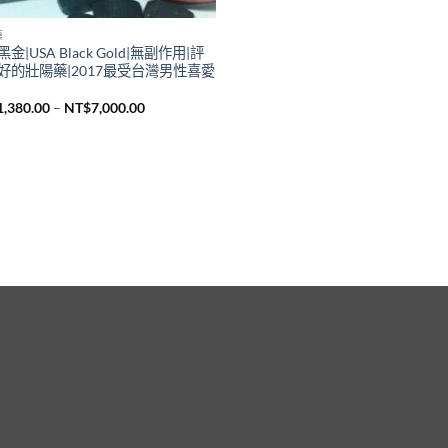
藥
金|USA Black Gold|無副作用|評
好的壯陽藥|2017最受台灣男性喜愛
價
1,380.00
–
NT$
7,000.00
格
範
圍：
NT$1,380.00
到
NT$7,000.00