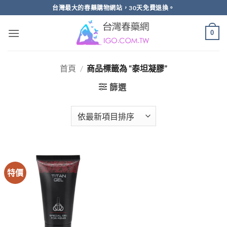
跳
台灣最大的春藥購物網站，30天免費退換。
轉
至
0
內
容
首頁
/
商品標籤為 “泰坦凝膠”
篩選
特價