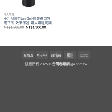
增大增粗
泰坦凝膠Titan Gel-原裝進口官
網正品-效果保證-增大增粗明顯
原
目
NT$
1,500.00
NT$
1,300.00
始
前
價
價
格：
格：
NT$1,500.00。
NT$1,300.00。
Visa
PayPal
Stripe
MasterCard
Cash
On
版權所有 2026 ©
台灣春藥網 igo.com.tw
Delivery