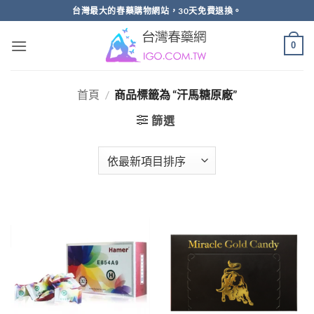
跳
台灣最大的春藥購物網站，30天免費退換。
轉
至
0
內
容
首頁
/
商品標籤為 “汗馬糖原廠”
篩選