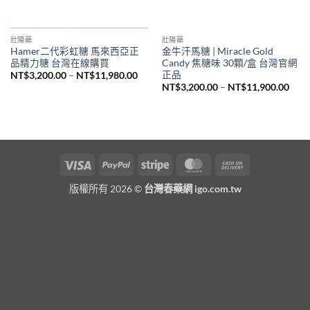
壯陽藥
壯陽藥
Hamer二代彩虹糖 馬來西亞正
金牛汗馬糖 | Miracle Gold
品精力糖 台灣在線購買
Candy 焦糖味 30顆/盒 台灣官網
正品
價
NT$
3,200.00
–
NT$
11,980.00
格
價
NT$
3,200.00
–
NT$
11,900.00
範
格
圍：
範
NT$3,200.00
圍：
到
NT$3
NT$11,980.00
到
NT$1
Visa
PayPal
Stripe
MasterCard
Cash
On
版權所有 2026 ©
台灣春藥網 igo.com.tw
Delivery