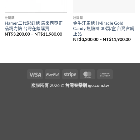
壯陽藥
壯陽藥
Hamer二代彩虹糖 馬來西亞正
金牛汗馬糖 | Miracle Gold
品精力糖 台灣在線購買
Candy 焦糖味 30顆/盒 台灣官網
正品
價
NT$
3,200.00
–
NT$
11,980.00
格
價
NT$
3,200.00
–
NT$
11,900.00
範
格
圍：
範
NT$3,200.00
圍：
到
NT$3
NT$11,980.00
到
NT$1
Visa
PayPal
Stripe
MasterCard
Cash
On
版權所有 2026 ©
台灣春藥網 igo.com.tw
Delivery