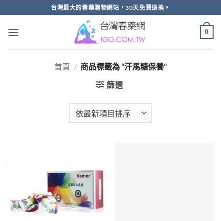
跳
台灣最大的春藥購物網站，30天免費退換。
轉
至
0
內
容
首頁
/
商品標籤為 “汗馬糖保養”
篩選