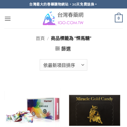
跳
台灣最大的春藥購物網站，30天免費退換。
轉
至
0
內
容
首頁
/
商品標籤為 “悍馬糖”
篩選