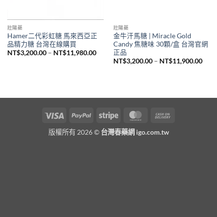
壯陽藥
壯陽藥
Hamer二代彩虹糖 馬來西亞正
金牛汗馬糖 | Miracle Gold
品精力糖 台灣在線購買
Candy 焦糖味 30顆/盒 台灣官網
正品
價
NT$
3,200.00
–
NT$
11,980.00
格
價
NT$
3,200.00
–
NT$
11,900.00
範
格
圍：
範
NT$3,200.00
圍：
到
NT$3
NT$11,980.00
到
NT$1
Visa
PayPal
Stripe
MasterCard
Cash
On
版權所有 2026 ©
台灣春藥網 igo.com.tw
Delivery