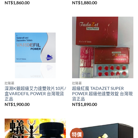
NT$
1,860.00
NT$
1,880.00
壯陽藥
壯陽藥
深淵K銀超級艾力達雙效片10片/
超級紅魔 TADAZET SUPER
盒VARDEFIL POWER 台灣現貨
POWER 超級他達雙效錠 台灣現
正品
貨正品
NT$
1,900.00
NT$
1,890.00
特價