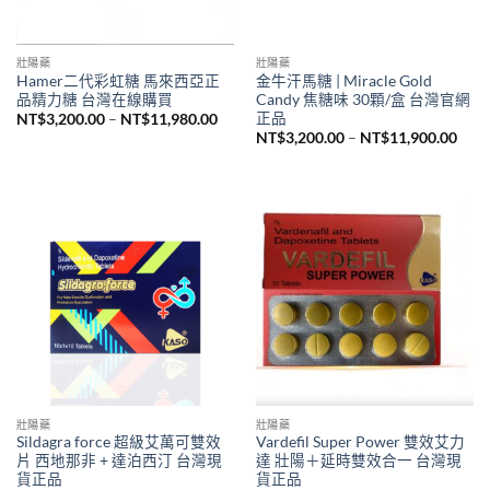
壯陽藥
壯陽藥
Hamer二代彩虹糖 馬來西亞正
金牛汗馬糖 | Miracle Gold
品精力糖 台灣在線購買
Candy 焦糖味 30顆/盒 台灣官網
正品
價
NT$
3,200.00
–
NT$
11,980.00
格
價
NT$
3,200.00
–
NT$
11,900.00
範
格
圍：
範
NT$3,200.00
圍：
到
NT$3
NT$11,980.00
到
NT$1
壯陽藥
壯陽藥
Sildagra force 超級艾萬可雙效
Vardefil Super Power 雙效艾力
片 西地那非 + 達泊西汀 台灣現
達 壯陽＋延時雙效合一 台灣現
貨正品
貨正品