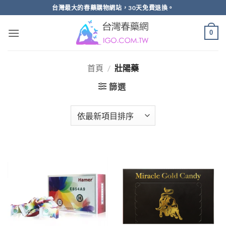
跳
台灣最大的春藥購物網站，30天免費退換。
轉
至
0
內
容
首頁
/
壯陽藥
篩選