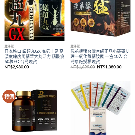
壯陽藥
壯陽藥
日本進口 蟻超丸GX 底氣十足 高
我弟很猛台灣官網正品小哥哥艾
濃度縮度馬精華大丸活力 精胺痠
理一氧化氮精胺酸 一盒10入 台
60粒EO 台灣現貨
灣原廠授權現貨
原
目
NT$
2,980.00
NT$
1,699.00
NT$
1,380.00
始
前
價
價
格：
格：
NT$1,699.00。
NT$1,
特價